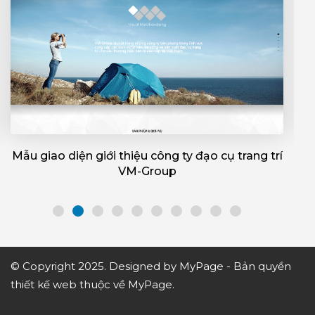
Mẫu giao diện giới thiệu công ty đạo cụ trang trí
W
VM-Group
© Copyright 2025. Designed by MyPage - Bản quyền
thiết kế web
thuộc về MyPage.