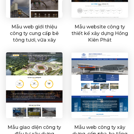
Mẫu web giới thiệu
Mẫu website công ty
công ty cung cấp bê
thiết kế xây dựng Hồng
tông tươi, vữa xây
Kiên Phát
dựng Nam Anh
Mẫu giao diện công ty
Mẫu web công ty xây
đầu tư xây dựng
dựng, cốp pha, hạ tầng