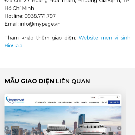
Địa chỉ:
27 Hoàng Hoa Thám, Phường Gia Định, TP.
Hồ Chí Minh
Hotline:
0938.771.797
Email:
info@mypage.vn
Tham khảo thêm giao diện:
Website men vi sinh
BioGaia
MẪU GIAO DIỆN
LIÊN QUAN