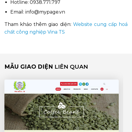
Hotline:
0938.771.797
Email:
info@mypage.vn
Tham khảo thêm giao diện:
Website cung cấp hoá
chất công nghiệp Vina TS
MẪU GIAO DIỆN
LIÊN QUAN