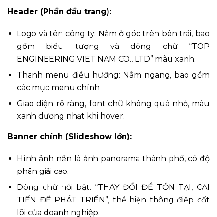
Header (Phần đầu trang):
Logo và tên công ty: Nằm ở góc trên bên trái, bao
gồm biểu tượng và dòng chữ “TOP
ENGINEERING VIET NAM CO., LTD” màu xanh.
Thanh menu điều hướng: Nằm ngang, bao gồm
các mục menu chính
Giao diện rõ ràng, font chữ không quá nhỏ, màu
xanh dương nhạt khi hover.
Banner chính (Slideshow lớn):
Hình ảnh nền là ảnh panorama thành phố, có độ
phân giải cao.
Dòng chữ nổi bật: “THAY ĐỔI ĐỂ TỒN TẠI, CẢI
TIẾN ĐỂ PHÁT TRIỂN”, thể hiện thông điệp cốt
lõi của doanh nghiệp.