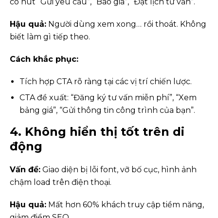
có nút “Gửi yêu cầu”, “Báo giá”, “Đặt lịch tư vấn”.
Hậu quả:
Người dùng xem xong… rồi thoát. Không
biết làm gì tiếp theo.
Cách khắc phục:
Tích hợp CTA rõ ràng tại các vị trí chiến lược.
CTA đề xuất: “Đăng ký tư vấn miễn phí”, “Xem
bảng giá”, “Gửi thông tin công trình của bạn”.
4. Không hiển thị tốt trên di
động
Vấn đề:
Giao diện bị lỗi font, vỡ bố cục, hình ảnh
chậm load trên điện thoại.
Hậu quả:
Mất hơn 60% khách truy cập tiềm năng,
giảm điểm SEO.